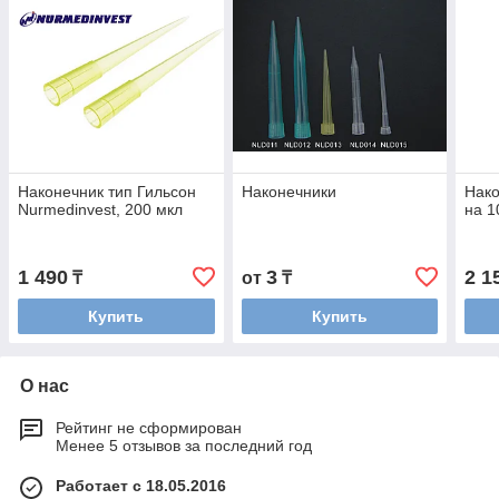
Наконечник тип Гильсон
Наконечники
Нако
Nurmedinvest, 200 мкл
на 1
1 490
3
2 1
₸
от
₸
Купить
Купить
О нас
Рейтинг не сформирован
Менее 5 отзывов за последний год
Работает с 18.05.2016