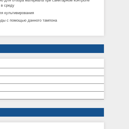
о для отбора материала при санитарном контроле
 в среду
ля культивирования
еды с помощью данного тампона