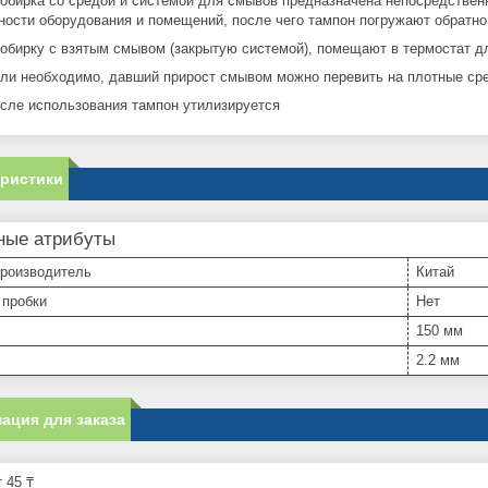
ирка со средой и системой для смывов предназначена непосредственн
ности оборудования и помещений, после чего тампон погружают обратно
ирку с взятым смывом (закрытую системой), помещают в термостат д
 необходимо, давший прирост смывом можно перевить на плотные ср
е использования тампон утилизируется
еристики
ные атрибуты
производитель
Китай
 пробки
Нет
150 мм
2.2 мм
ация для заказа
 45 ₸