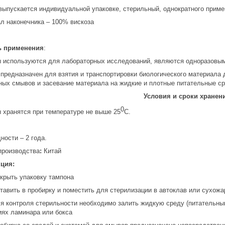
выпускается индивидуальной упаковке, стерильный, однократного приме
л наконечника – 100% вискоза
ь применения
:
 используются для лабораторных исследований, являются одноразовы
предназначен для взятия и транспортировки биологического материала д
ных смывов и засевание материала на жидкие и плотные питательные с
Условия и сроки хранен
0
 хранятся при температуре не выше 25
С.
ности – 2 года.
производства
:
Китай
кция
:
рыть упаковку тампона
вить в пробирку и поместить для стерилизации в автоклав или сухож
контроля стерильности необходимо залить жидкую среду (питательным
иях ламинара или бокса