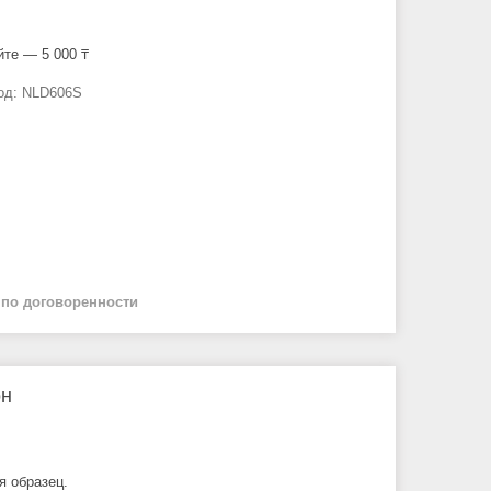
йте — 5 000 ₸
од:
NLD606S
й
по договоренности
он
я образец.